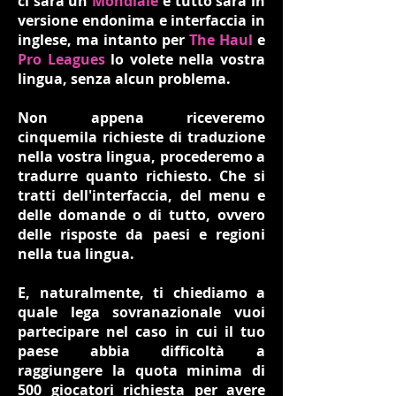
ci sarà un
Mondiale
e tutto sarà in
versione endonima e interfaccia in
inglese, ma intanto per
The Haul
e
Pro Leagues
lo volete nella vostra
lingua, senza alcun problema.
Non appena riceveremo
cinquemila richieste di traduzione
nella vostra lingua, procederemo a
tradurre quanto richiesto. Che si
tratti dell'interfaccia, del menu e
delle domande o di tutto, ovvero
delle risposte da paesi e regioni
nella tua lingua.
E, naturalmente, ti chiediamo a
quale lega sovranazionale vuoi
partecipare nel caso in cui il tuo
paese abbia difficoltà a
raggiungere la quota minima di
500 giocatori richiesta per avere